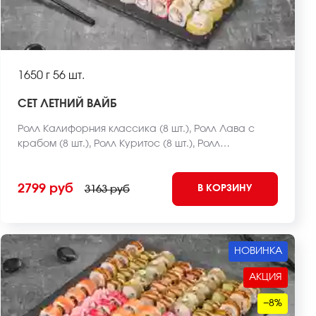
1650 г
56 шт.
СЕТ ЛЕТНИЙ ВАЙБ
Ролл Калифорния классика (8 шт.), Ролл Лава с
крабом (8 шт.), Ролл Куритос (8 шт.), Ролл
Мексиканец (8 шт.), Ролл Чикен фри хот запеченный
(8 шт.), Чесночный цезарь ролл (8 шт.), Ролл Оливье
2799 руб
В КОРЗИНУ
темпура (8 шт.) *Внешний вид блюда может
3163 руб
отличаться от фото на сайте.
НОВИНКА
АКЦИЯ
−8%