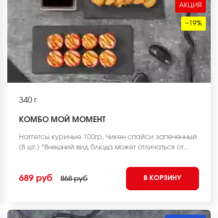
АКЦИЯ
−19%
340 г
КОМБО МОЙ МОМЕНТ
Наггетсы куриные 100гр, Чикен спайси запеченный
(8 шт.) *Внешний вид блюда может отличаться от
фото на сайте.
689 руб
В КОРЗИНУ
868 руб