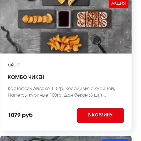
АКЦИЯ
640 г
КОМБО ЧИКЕН
Картофель Айдахо 110гр, Кесадилья с курицей,
Наггетсы куриные 100гр, Дон бекон (8 шт.)
*Внешний вид блюда может отличаться от фото на
сайте.
1079 руб
В КОРЗИНУ