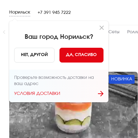
Норильск
+7 391 945 7222
Новинки
👍 Народный
👨‍🍳 От шефа
Сеты
Ролл
Ваш город
Норильск
?
Новинки
НЕТ, ДРУГОЙ
ДА, СПАСИБО
Проверьте возможность доставки на
НОВИНКА
ваш адрес
УСЛОВИЯ ДОСТАВКИ