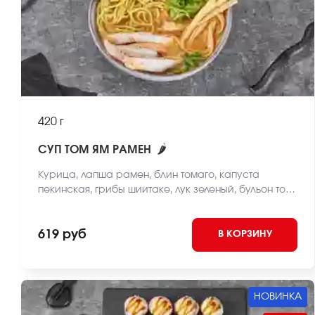
420 г
🌶
СУП ТОМ ЯМ РАМЕН
Курица, лапша рамен, блин томаго, капуста
пекинская, грибы шиитаке, лук зеленый, бульон том
ям *Внешний вид блюда может отличаться от фото
на сайте.
619 руб
В КОРЗИНУ
НОВИНКА