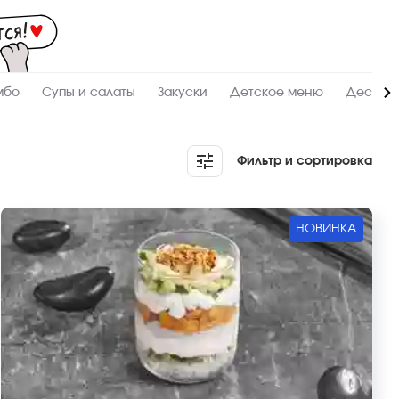
Мас
-
зак
и
дос
суш
ролл
мбо
Супы и салаты
Закуски
Детское меню
Десерт
сето
WO
в
Нор
Фильтр и сортировка
НОВИНКА