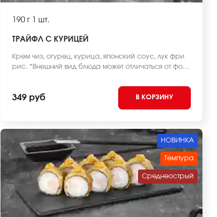
190 г
1 шт.
ТРАЙФЛ С КУРИЦЕЙ
Крем чиз, огурец, курица, японский соус, лук фри
рис. *Внешний вид блюда может отличаться от фото
на сайте.
349 руб
В КОРЗИНУ
НОВИНКА
Темпура
Среднеострый