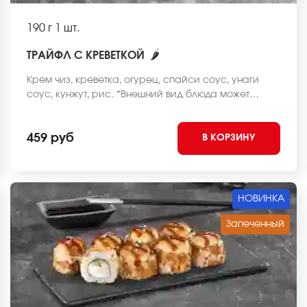
190 г
1 шт.
🌶
ТРАЙФЛ С КРЕВЕТКОЙ
Крем чиз, креветка, огурец, спайси соус, унаги
соус, кунжут, рис. *Внешний вид блюда может
отличаться от фото на сайте.
459 руб
В КОРЗИНУ
НОВИНКА
Запеченный