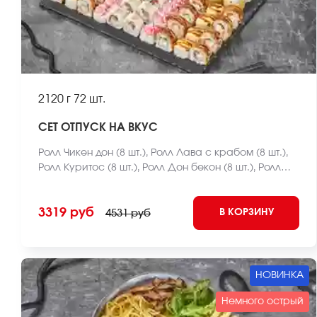
2120 г
72 шт.
СЕТ ОТПУСК НА ВКУС
Ролл Чикен дон (8 шт.), Ролл Лава с крабом (8 шт.),
Ролл Куритос (8 шт.), Ролл Дон бекон (8 шт.), Ролл
Мистер крабс запеченный (8 шт.), Ролл Нежный с
курицей запеченный (8 шт.), Ролл Оливье темпура
3319 руб
В КОРЗИНУ
(8 шт.), Ролл Калифорния темпура (8 шт.), Ролл
4531 руб
Лосось фри темпура (8 шт.) *Внешний вид блюда
может отличаться от фото на сайте.
НОВИНКА
Немного острый