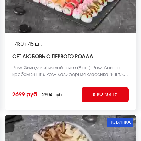
1430 г
48 шт.
СЕТ ЛЮБОВЬ С ПЕРВОГО РОЛЛА
Ролл Филадельфия лайт сяке (8 шт.), Ролл Лава с
крабом (8 шт.), Ролл Калифорния классика (8 шт.),
Ролл Курочка в саду (8 шт.), Чесночный цезарь ролл
(8 шт.), Ролл Чикен темпура (8 шт.). *Внешний вид
2699 руб
В КОРЗИНУ
блюда может отличаться от фото на сайте.
2804 руб
НОВИНКА