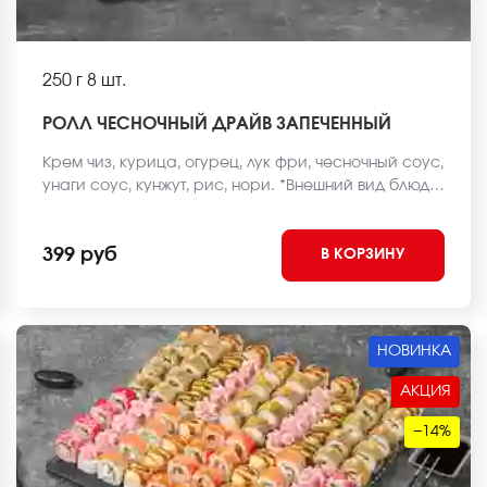
250 г
8 шт.
РОЛЛ ЧЕСНОЧНЫЙ ДРАЙВ ЗАПЕЧЕННЫЙ
Крем чиз, курица, огурец, лук фри, чесночный соус,
унаги соус, кунжут, рис, нори. *Внешний вид блюда
может отличаться от фото на сайте.
399 руб
В КОРЗИНУ
НОВИНКА
АКЦИЯ
−14%