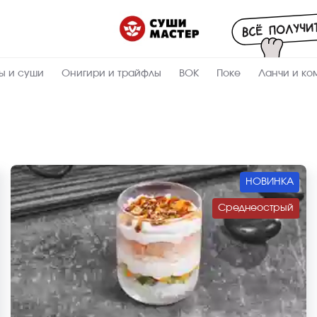
ы и суши
Онигири и трайфлы
ВОК
Поке
Ланчи и ко
НОВИНКА
Среднеострый