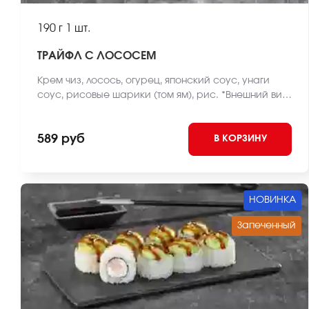
190 г
1 шт.
ТРАЙФЛ С ЛОСОСЕМ
Крем чиз, лосось, огурец, японский соус, унаги
соус, рисовые шарики (том ям), рис. *Внешний вид
блюда может отличаться от фото на сайте.
589 руб
В КОРЗИНУ
НОВИНКА
Запеченный