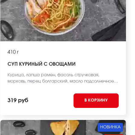
410 г
СУП КУРИНЫЙ С ОВОЩАМИ
Курица, лапша рамен, фасоль стручковая,
морковь, перец болгарский, масло подсолнечное,
лук зеленый, бульон куриный *Внешний вид блюда
может отличаться от фото на сайте.
319 руб
В КОРЗИНУ
НОВИНКА