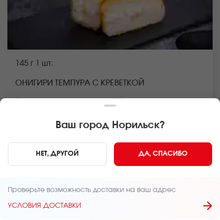
145 г
1 шт.
ОНИГИРИ ТЕМПУРА С КРЕВЕТКОЙ
Креветка, крем чиз, темпурный кляр, панировочные
сухари, рис *Внешний вид блюда может отличаться от
фото на сайте.
Ваш город
Норильск
?
В КОРЗИНУ
309 руб
НЕТ, ДРУГОЙ
ДА, СПАСИБО
Главная
Онигири и трайфлы
Проверьте возможность доставки на ваш адрес
УСЛОВИЯ ДОСТАВКИ