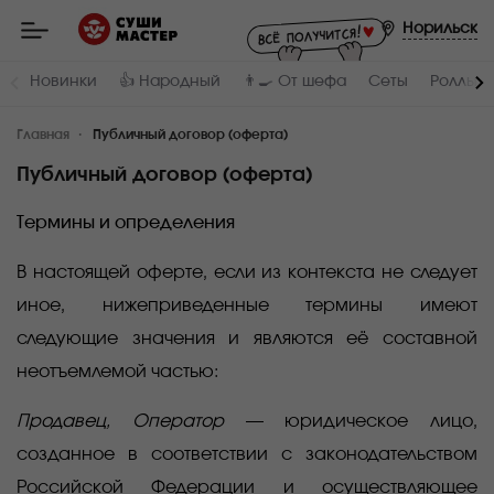
Мастер
-
Норильск
заказ
и
доставка
Новинки
👍 Народный
👨‍🍳 От шефа
Сеты
Роллы и
суши,
роллов,
сетов,
Главная
WOK
Публичный договор (оферта)
в
Норильске
Публичный договор (оферта)
Термины и определения
В настоящей оферте, если из контекста не следует
иное, нижеприведенные термины имеют
следующие значения и являются её составной
неотъемлемой частью:
Продавец, Оператор
— юридическое лицо,
созданное в соответствии c законодательством
Российской Федерации и осуществляющее